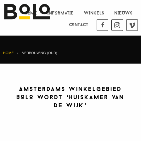
HOME
INFORMATIE
WINKELS
NIEUWS
CONTACT
HOME
VERBOUWING (OUD)
Amsterdams winkelgebied
BOLO wordt ‘huiskamer van
de wijk’