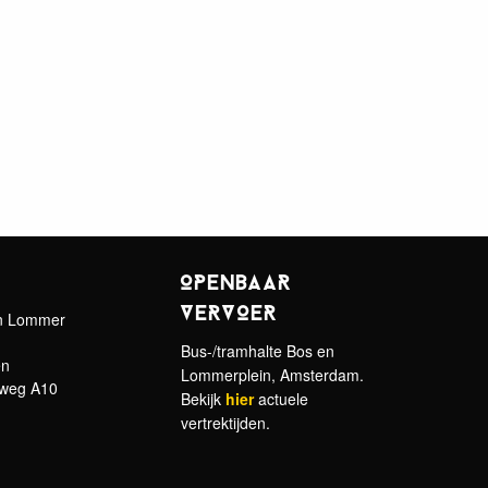
OPENBAAR
VERVOER
en Lommer
Bus-/tramhalte Bos en
en
Lommerplein, Amsterdam.
gweg A10
Bekijk
hier
actuele
vertrektijden.