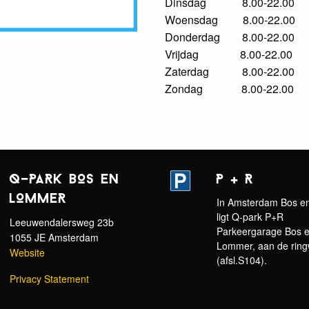
Dinsdag 8.00-22.00
Woensdag 8.00-22.00
Donderdag 8.00-22.00
Vrijdag 8.00-22.00
Zaterdag 8.00-22.00
Zondag 8.00-22.00
Q-PARK BOS EN
P + R
LOMMER
In Amsterdam Bos 
ligt Q-park P+R
Leeuwendalersweg 23b
Parkeergarage Bos 
1055 JE Amsterdam
Lommer, aan de rin
Website
(afsl.S104).
Privacy Statement