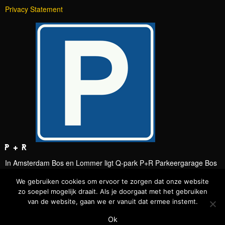
Privacy Statement
P + R
In Amsterdam Bos en Lommer ligt Q-park P+R Parkeergarage Bos
en Lommer, aan de ringweg A10 (afsl.S104).
We gebruiken cookies om ervoor te zorgen dat onze website
OPENBAAR VERVOER
zo soepel mogelijk draait. Als je doorgaat met het gebruiken
Bus-/tramhalte Bos en Lommerplein, Amsterdam. Bekijk
hier
van de website, gaan we er vanuit dat ermee instemt.
actuele vertrektijden.
Ok