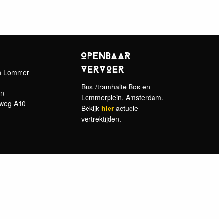
OPENBAAR
VERVOER
en Lommer
Bus-/tramhalte Bos en
en
Lommerplein, Amsterdam.
gweg A10
Bekijk
hier
actuele
vertrektijden.